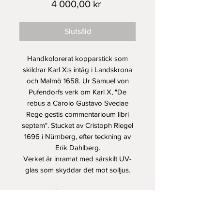
Pris
4 000,00 kr
Slutsåld
Handkolorerat kopparstick som
skildrar Karl X:s intåg i Landskrona
och Malmö 1658. Ur Samuel von
Pufendorfs verk om Karl X, "De
rebus a Carolo Gustavo Sveciae
Rege gestis commentarioum libri
septem". Stucket av Cristoph Riegel
1696 i Nürnberg, efter teckning av
Erik Dahlberg.
Verket är inramat med särskilt UV-
glas som skyddar det mot solljus.
Skick: Utmärkt.
Storlek: 44,5 x 52,5 cm med