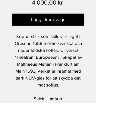
Pris
4 000,00 kr
Lägg i kundvagn
Kopparstick som skildrar slaget i
Öresund 1658 mellan svenska och
nederländska flottan. Ur verket
"Theatrum Europaeum". Skapat av
Matthaeus Merian i Frankfurt am
Main 1693. Verket är inramat med
särkilt UV-glas för att skydda det
mot solljus.
Skick: Utmärkt.
Storlek: 40,5 x 48,5 cm med
ytterram; 27 x 35 cm mäter själva
kopparsticket.